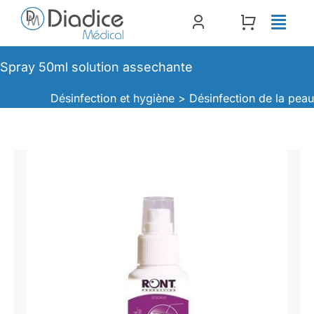
Passer
au
contenu
Spray 50ml solution assechante
Désinfection et hygiène >
Désinfection de la pea