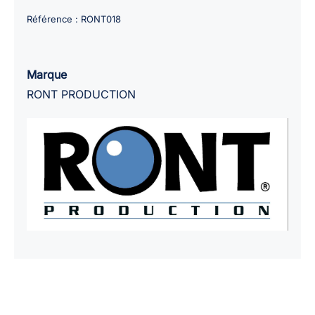
Spray
Référence :
RONT018
50ml
solution
assechante
Marque
RONT PRODUCTION