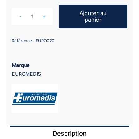
Ajouter au
panier
quantité
de
Carrés
Référence :
EURO020
de
soins
AIRLAID
Marque
30x30cm
EUROMEDIS
/
sachet
de
50
Description