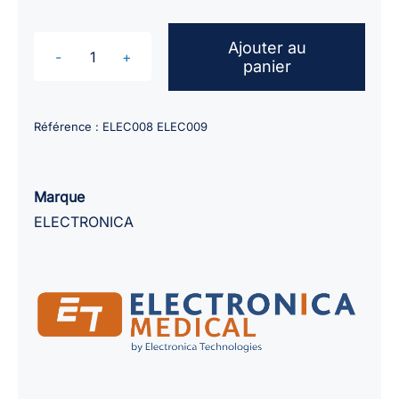
Ajouter au
panier
quantité
de
Poire
Référence :
ELEC008 ELEC009
réponse
patient
pour
Marque
audiomètre
ELECTRONICA
ELECTRONICA