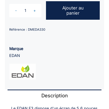
Ajouter au
panier
quantité
de
Cardiotocographe
Référence :
DMEDA330
EDAN
F3
Black
Marque
Edition
EDAN
Description
Le EDAN F3 dispose d'un écran de 5.6 pouces