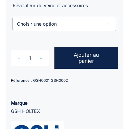
Révélateur de veine et accessoires

Ajouter au
panier
quantité
de
Révélateur
Référence :
GSH0001 GSH0002
de
veine
V800F
Marque
VEINCAS
GSH HOLTEX