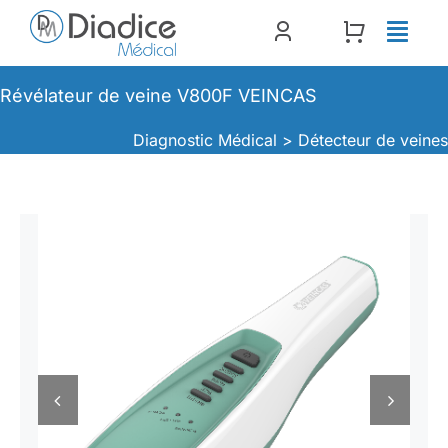
Passer
au
contenu
Révélateur de veine V800F VEINCAS
Diagnostic Médical >
Détecteur de veine