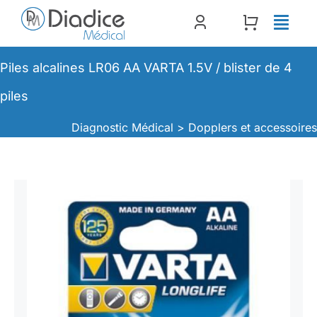
Passer
au
contenu
Piles alcalines LR06 AA VARTA 1.5V / blister de 4
piles
Diagnostic Médical >
Dopplers et accessoire