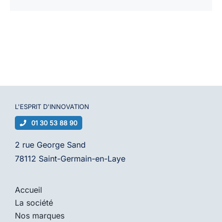
4
piles
L'ESPRIT D'
INNOVATION
01 30 53 88 90
2 rue George Sand
78112 Saint-Germain-en-Laye
Accueil
La société
Nos marques