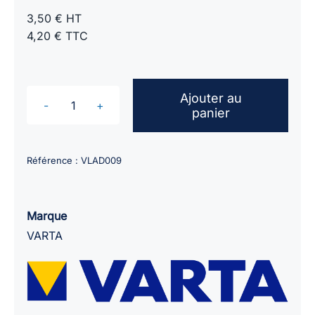
3,50 € HT
4,20 € TTC
Ajouter au
panier
quantité
de
Piles
Référence :
VLAD009
alcalines
LR06
AA
Marque
VARTA
VARTA
1.5V
/
blister
de