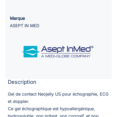
de
transmission
ultrasonique
Marque
Neojelly
ASEPT IN MED
us
/
cubitainer
de
5L
Description
Gel de contact Neojelly US pour échographie, ECG
et doppler.
Ce gel échographique est hypoallergénique,
hydrosoluble, non irritant, non corrosif, et non