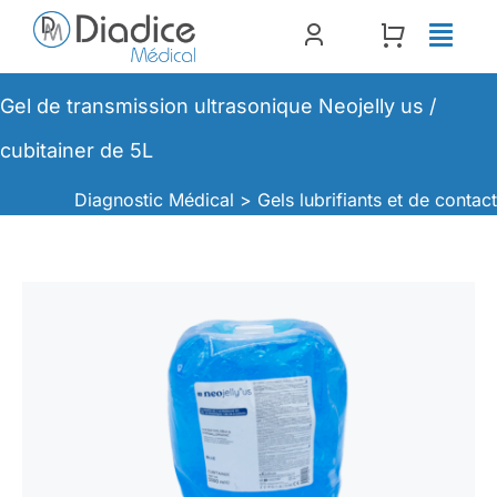
Passer
au
contenu
Gel de transmission ultrasonique Neojelly us /
cubitainer de 5L
Diagnostic Médical >
Gels lubrifiants et de contac