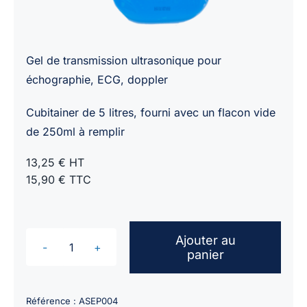
Gel de transmission ultrasonique pour
échographie, ECG, doppler
Cubitainer de 5 litres, fourni avec un flacon vide
de 250ml à remplir
13,25 € HT
15,90 € TTC
Ajouter au
panier
quantité
de
Gel
Référence :
ASEP004