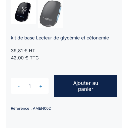
kit de base Lecteur de glycémie et cétonémie
39,81 € HT
42,00 € TTC
Ajouter au
panier
quantité
de
Lecteur
Référence :
AMEN002
de
glycémie