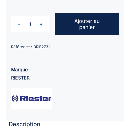
Ajouter au
panier
quantité
de
Tensiomètre
Référence :
DRIE2731
RIESTER
Ri-
San
Marque
ambidextre
RIESTER
/
brassard
adulte
24-
34cm
Description