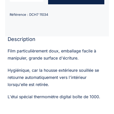
de
Couvres
Référence :
DCH7 11034
thermomètre
DIGITEMP
lubrifié
Description
/
boîte
Film particulièrement doux, emballage facile à
de
manipuler, grande surface d'écriture.
1000
Hygiénique, car la housse extérieure souillée se
retourne automatiquement vers l'intérieur
lorsqu'elle est retirée.
L'étui spécial thermomètre digital boîte de 1000.