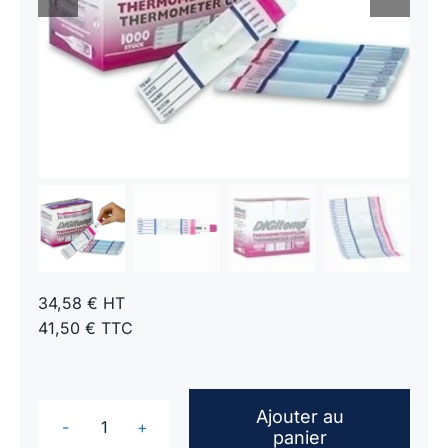
34,58 € HT
41,50 € TTC
Ajouter au
panier
quantité