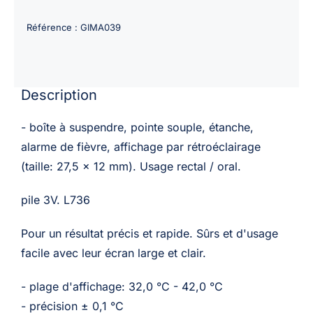
de
Thermomètre
Référence :
GIMA039
digital
JUMBO
sonde
Description
étanche
et
- boîte à suspendre, pointe souple, étanche,
flexible
alarme de fièvre, affichage par rétroéclairage
(taille: 27,5 x 12 mm). Usage rectal / oral.
pile 3V. L736
Pour un résultat précis et rapide. Sûrs et d'usage
facile avec leur écran large et clair.
- plage d'affichage: 32,0 °C - 42,0 °C
- précision ± 0,1 °C