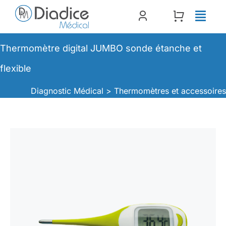
Passer
au
contenu
Thermomètre digital JUMBO sonde étanche et
flexible
Diagnostic Médical >
Thermomètres et accessoire