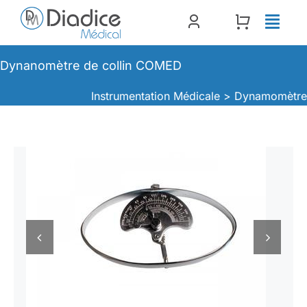
Passer
au
contenu
Dynanomètre de collin COMED
Instrumentation Médicale >
Dynamomètr