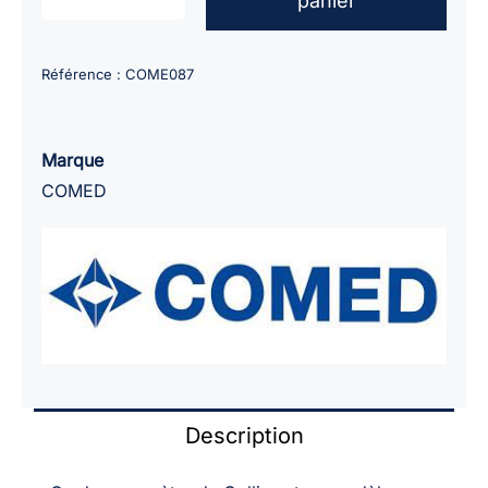
panier
quantité
de
Dynanomètre
Référence :
COME087
de
collin
COMED
Marque
COMED
Description