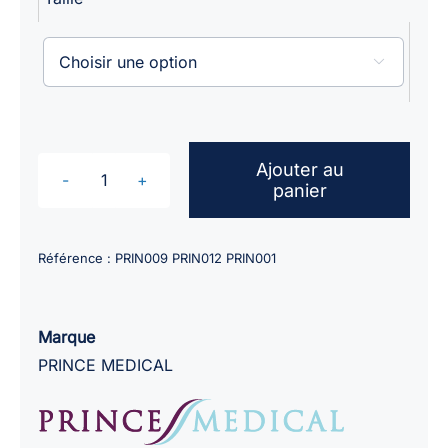

Ajouter au
panier
quantité
de
Hystéromètres
Référence :
PRIN009 PRIN012 PRIN001
Pm-
Care
CH10,
Marque
12
PRINCE MEDICAL
ou
14
/