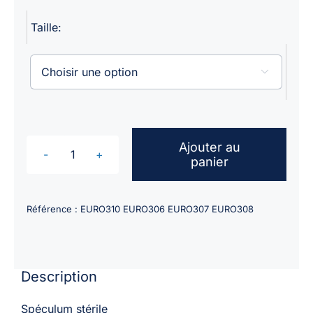
Taille:

Ajouter au
panier
quantité
de
Spéculums
Référence :
EURO310 EURO306 EURO307 EURO308
CUSCO
à
usage
Description
unique
/
Spéculum stérile