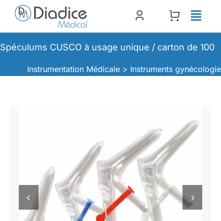
Passer
au
contenu
Spéculums CUSCO à usage unique / carton de 100
Instrumentation Médicale >
Instruments gynécologi