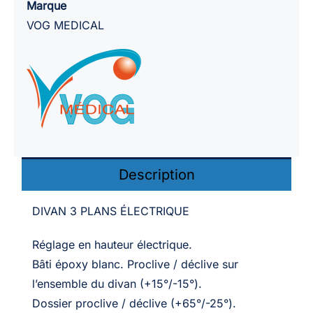
MEDICAL
Marque
Vimieu
VOG MEDICAL
/
3
plans
largeur
67
ou
80
Description
cm
DIVAN 3 PLANS ÉLECTRIQUE
Réglage en hauteur électrique.
Bâti époxy blanc. Proclive / déclive sur
l’ensemble du divan (+15°/-15°).
Dossier proclive / déclive (+65°/-25°).