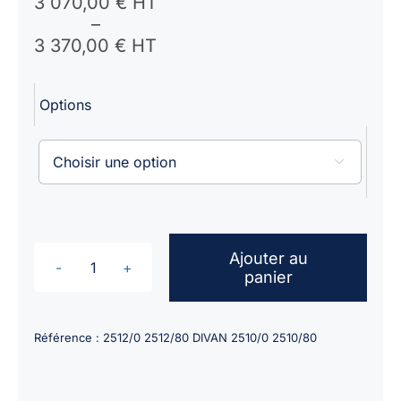
Plage
3 070,00
€ HT
de
–
prix :
3 370,00
€ HT
3
070,00 €
Options
HT
à
3

370,00 €
HT
Ajouter au
panier
quantité
de
Divan
Référence :
2512/0 2512/80 DIVAN 2510/0 2510/80
électrique
VOG