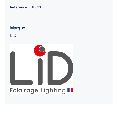
Lampe
Référence :
LID013
LID
fixation
équerre
Marque
murale
LID