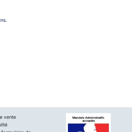
ins.
e vente
lité