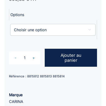
317,50 €
HT
Options
à
505,83 €
HT

Ajouter au
panier
quantité
de
PARAVENTS
Référence :
8815812 8815813 8815814
CHROMÉ
PANNEAUX
BLANC
Marque
CARINA