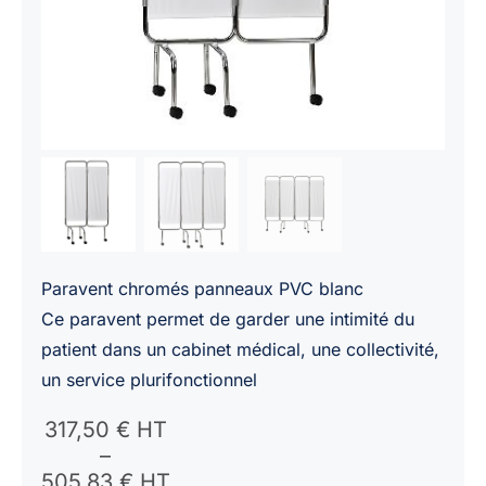
Paravent chromés panneaux PVC blanc
Ce paravent permet de garder une intimité du
patient dans un cabinet médical, une collectivité,
un service plurifonctionnel
Plage
317,50
€ HT
de
–
prix :
505,83
€ HT