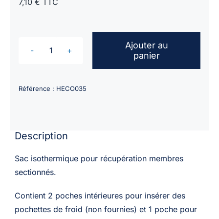
7,10 € TTC
Ajouter au
panier
quantité
de
Sac
Référence :
HECO035
isotherme
récupération
membres
Description
sectionnées
avec
Sac isothermique pour récupération membres
2
sectionnés.
poches
intérieures
Contient 2 poches intérieures pour insérer des
pochettes de froid (non fournies) et 1 poche pour