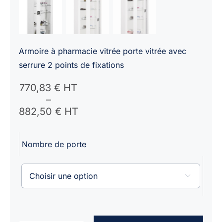
Armoire à pharmacie vitrée porte vitrée avec
serrure 2 points de fixations
Plage
770,83
€ HT
de
–
prix :
882,50
€ HT
770,83 €
HT
Nombre de porte
à
882,50 €
HT
