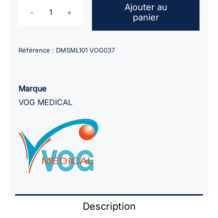
Ajouter au
panier
quantité
de
Armoire
Référence :
DMSML101 VOG037
à
pharmacie
-
Marque
1et
VOG MEDICAL
2
portes
Description