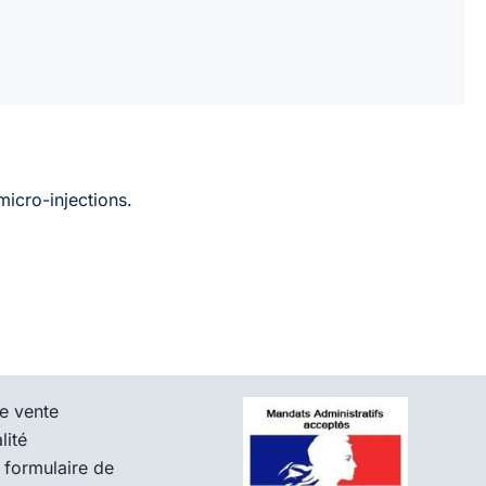
micro-injections.
e vente
lité
 formulaire de