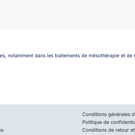
PIC
/
boite
de
100
ques, notamment dans les traitements de mésothérapie et de 
Conditions générales d
Politique de confidentia
es
Conditions de retour et