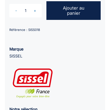
Ajouter au
panier
quantité
de
Bouillotte
Référence :
SISS018
noyaux
de
cerises
Marque
SISSEL
SISSEL
/
24x26cm
Notre sélection