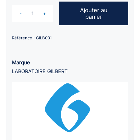
Ajouter au
panier
quantité
de
Anti-
Référence :
GILB001
adhésif
GILBERT
/
Marque
flacon
LABORATOIRE GILBERT
de
125ml