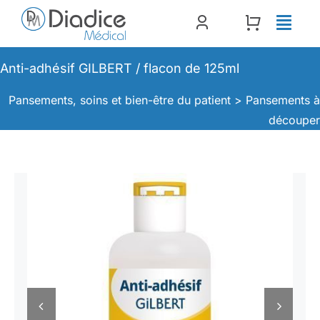
Passer
au
contenu
Anti-adhésif GILBERT / flacon de 125ml
Pansements, soins et bien-être du patient >
Pansements 
découpe