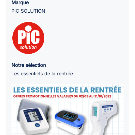
Soffix
Marque
3.8cmx3.8cm
PIC SOLUTION
/
boîte
de
1000
Notre sélection
Les essentiels de la rentrée