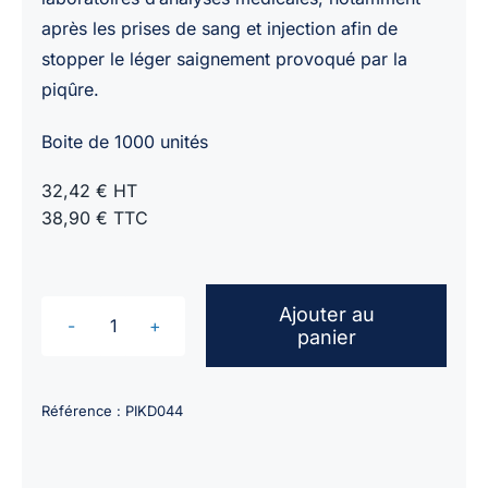
après les prises de sang et injection afin de
stopper le léger saignement provoqué par la
piqûre.
Boite de 1000 unités
32,42 € HT
38,90 € TTC
Ajouter au
panier
quantité
de
Pansements
Référence :
PIKD044
PIC
Emo