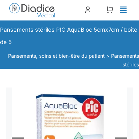
Passer
au
contenu
Pansements stériles PIC AquaBloc 5cmx7cm / boîte
de 5
Pansements, soins et bien-être du patient >
Pansement
stérile