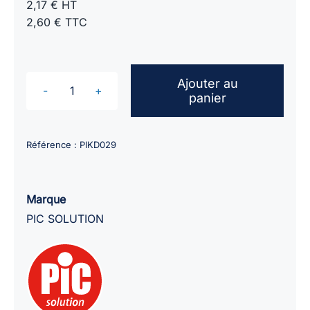
2,17 € HT
2,60 € TTC
Ajouter au
panier
quantité
de
Pansements
Référence :
PIKD029
stériles
PIC
AquaBloc
Marque
5cmx7cm
PIC SOLUTION
/
boîte
de
5