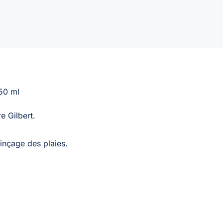
boite
de
32
50 ml
ogique des Laboratoire 
inçage des plaies.