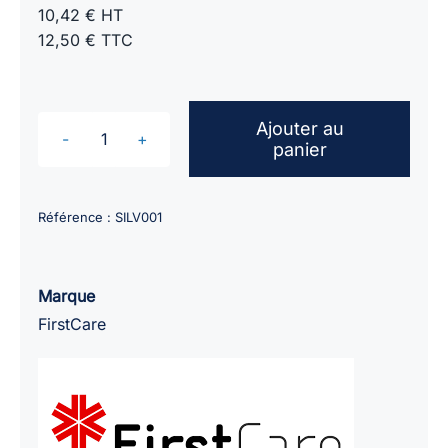
10,42 € HT
12,50 € TTC
Ajouter au
panier
quantité
de
Pansement
Référence :
SILV001
Israélien
compressif
stérile
Marque
militaire
FirstCare
FIRSTCARE
10x18cm