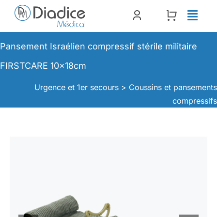
Passer
au
contenu
Pansement Israélien compressif stérile militaire
FIRSTCARE 10x18cm
Urgence et 1er secours >
Coussins et pansement
compressif