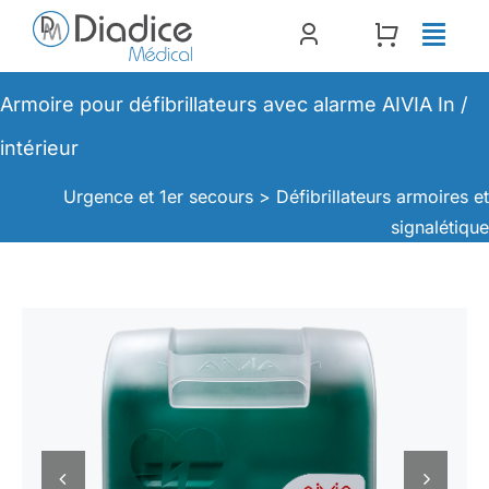
Passer
au
contenu
Armoire pour défibrillateurs avec alarme AIVIA In /
intérieur
Urgence et 1er secours >
Défibrillateurs armoires e
signalétiqu