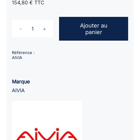
154,80 € TTC
Ajouter au
panier
quantité
de
Armoire
Référence :
AIVIA
pour
défibrillateurs
avec
Marque
alarme
AIVIA
AIVIA
In
/
intérieur