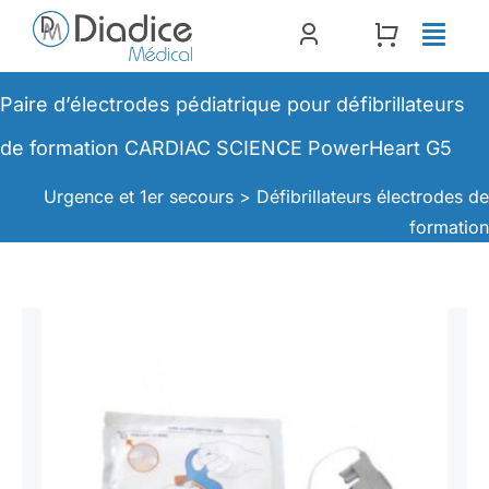
Passer
au
contenu
Paire d’électrodes pédiatrique pour défibrillateurs
de formation CARDIAC SCIENCE PowerHeart G5
Urgence et 1er secours >
Défibrillateurs électrodes d
formatio