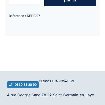
quantité
de
Paire
Référence :
DEFI/027
d’électrodes
pédiatrique
pour
défibrillateurs
de
formation
CARDIAC
SCIENCE
PowerHeart
G5
L'ESPRIT D'
INNOVATION
01 30 53 88 90
4 rue George Sand 78112 Saint-Germain-en-Laye