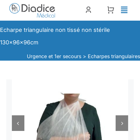
Passer
au
contenu
Echarpe triangulaire non tissé non stérile
130x96x96cm
Urgence et 1er secours >
Echarpes triangulaire