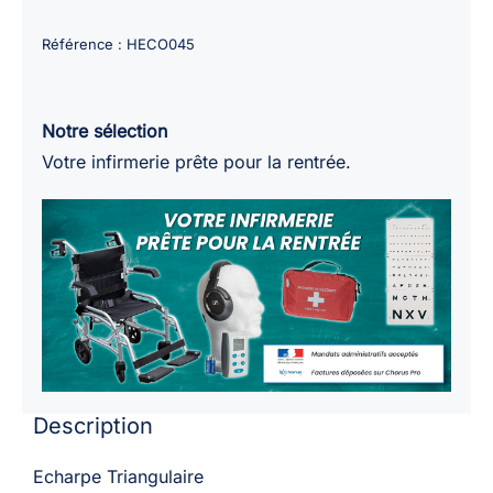
de
Echarpe
Référence :
HECO045
triangulaire
non
tissé
Notre sélection
non
Votre infirmerie prête pour la rentrée.
stérile
130x96x96cm
Description
Echarpe Triangulaire