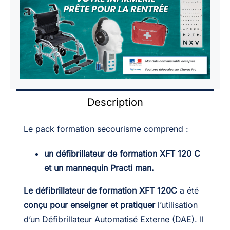
+
défibrillateur
de
formation
XFT
120
C
Description
Le pack formation secourisme comprend :
un défibrillateur de formation XFT 120 C
et un mannequin Practi man.
Le défibrillateur de formation XFT 120C
a été
conçu pour enseigner et pratiquer
l’utilisation
d’un Défibrillateur Automatisé Externe (DAE). Il