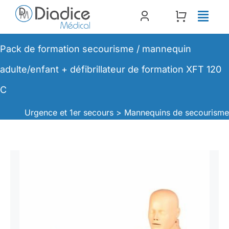
Passer
au
contenu
Pack de formation secourisme / mannequin
adulte/enfant + défibrillateur de formation XFT 120
C
Urgence et 1er secours >
Mannequins de secourism