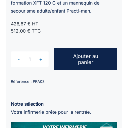
formation XFT 120 C et un mannequin de
secourisme adulte/enfant Practi-man.
426,67 € HT
512,00 € TTC
Ajouter au
panier
quantité
de
Pack
Référence :
PRA03
de
formation
secourisme
Notre sélection
/
Votre infirmerie prête pour la rentrée.
mannequin
adulte/enfant