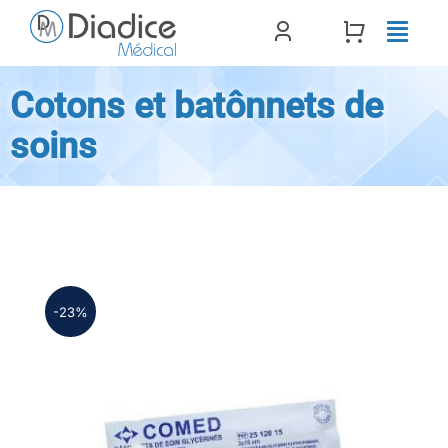
Passer
au
contenu
Cotons et batônnets de
soins
-23%