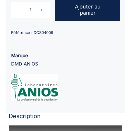
Ajouter au
panier
quantité
de
Bac
Référence :
DCS04006
de
trempage
ANIOS
Marque
Instrubac
DMD ANIOS
20
litres
Description