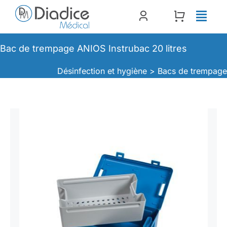
Passer
au
contenu
Bac de trempage ANIOS Instrubac 20 litres
Désinfection et hygiène >
Bacs de trempag