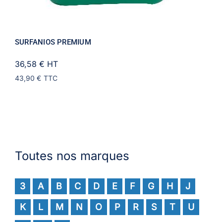
SURFANIOS PREMIUM
36,58 €
HT
43,90 €
TTC
Toutes nos marques
3
A
B
C
D
E
F
G
H
J
K
L
M
N
O
P
R
S
T
U