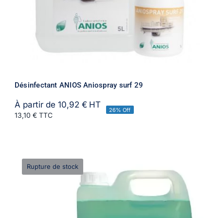
Désinfectant ANIOS Aniospray surf 29
À partir de
10,92
€
HT
26% Off
13,10 € TTC
Rupture de stock