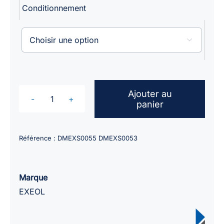
Conditionnement
à
74,17 €
HT

Ajouter au
panier
quantité
de
Détergent
Référence :
DMEXS0055 DMEXS0053
désinfectant
sols
et
Marque
surfaces
EXEOL
EXEOL
Floor