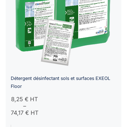
Détergent désinfectant sols et surfaces EXEOL
Floor
Plage
8,25
€ HT
de
–
prix :
74,17
€ HT
8,25 €
HT