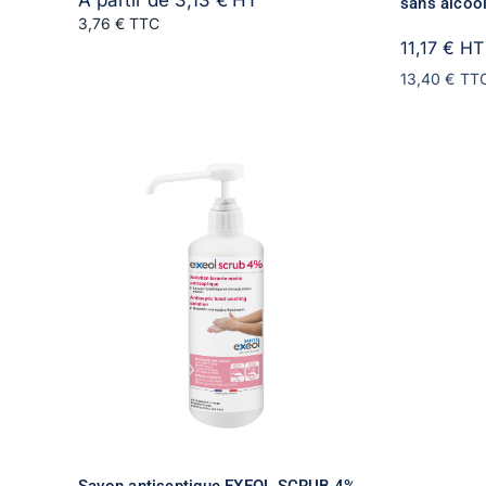
À partir de
3,13
€
HT
sans alcoo
3,76 € TTC
11,17 €
HT
13,40 €
TT