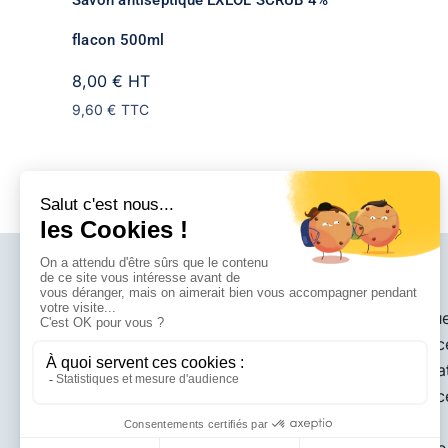
Savon antiseptique EXEOL SCRUB 4%
flacon 500ml
8,00 €
HT
9,60 €
TTC
Accueil
La société
Nos marqu
Maintenanc
L'ESPRIT D'
INNOVATION
Instrumenta
01 30 53 88 90
Maintenanc
Contact
4 rue George Sand 78112