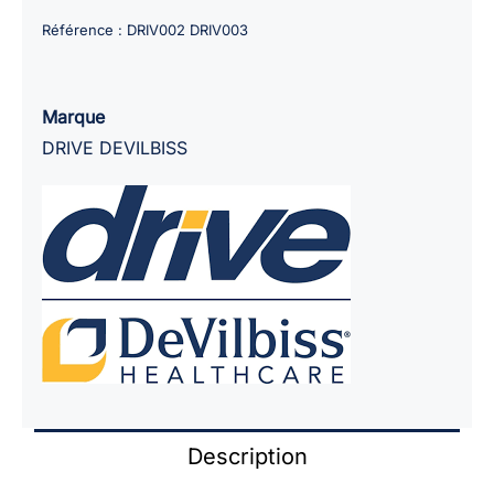
Fauteuil
Référence :
DRIV002 DRIV003
roulant
DRIVE
Ecotec
Marque
2G
DRIVE DEVILBISS
Description