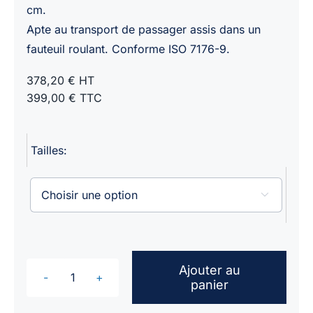
cm.
Apte au transport de passager assis dans un
fauteuil roulant. Conforme ISO 7176-9.
378,20 € HT
399,00 € TTC
Tailles:

Ajouter au
panier
quantité
de