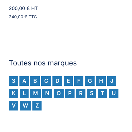
200,00 €
HT
240,00 €
TTC
Toutes nos marques
3
A
B
C
D
E
F
G
H
J
K
L
M
N
O
P
R
S
T
U
V
W
Z