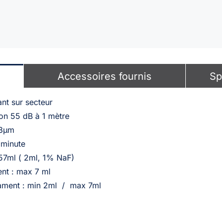
Accessoires fournis
Sp
nt sur secteur
ron 55 dB à 1 mètre
 3µm
 minute
.57ml ( 2ml, 1% NaF)
nt : max 7 ml
ament : min 2ml / max 7ml