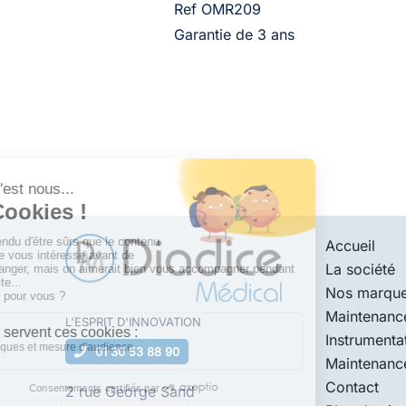
Ref OMR209
Garantie de 3 ans
Accueil
La société
Nos marqu
Maintenanc
L'ESPRIT D'
INNOVATION
Instrumenta
01 30 53 88 90
Maintenanc
Contact
2 rue George Sand