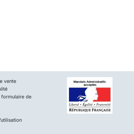
e vente
lité
 formulaire de
tilisation