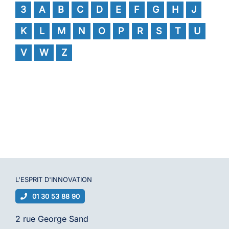
3
A
B
C
D
E
F
G
H
J
K
L
M
N
O
P
R
S
T
U
V
W
Z
L'ESPRIT D'
INNOVATION
01 30 53 88 90
2 rue George Sand